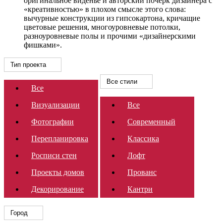
оригинальное виденье и авторский почерк дизайнера с
«креативностью» в плохом смысле этого слова:
вычурные конструкции из гипсокартона, кричащие
цветовые решения, многоуровневые потолки,
разноуровневые полы и прочими «дизайнерскими
фишками».
Тип проекта
Все стили
Все
Визуализации
Все
Фотографии
Современный
Перепланировка
Классика
Росписи стен
Лофт
Проекты домов
Прованс
Декорирование
Кантри
Город