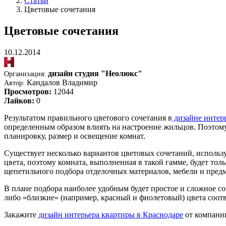
Статьи
Цветовые сочетания
Цветовые сочетания
10.12.2014
дизайн студия "Неолюкс"
Организация:
Кандалов Владимир
Автор:
Просмотров:
12044
Лайков:
0
Результатом правильного цветового сочетания в
дизайне интер
определенным образом влиять на настроение жильцов. Поэтому
планировку, размер и освещение комнат.
Существует несколько вариантов цветовых сочетаний, использу
цвета, поэтому комната, выполненная в такой гамме, будет тол
щепетильного подбора отделочных материалов, мебели и предм
В плане подбора наиболее удобным будет простое и сложное с
либо «близкие» (например, красный и фиолетовый) цвета соотв
Закажите
дизайн интерьера квартиры в Краснодаре
от компании