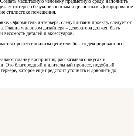
 Создать масштабную человеку предметную среду, наполнить
делает интерьер безукоризненным и целостным. Декорирование
ание стилистике помещения.
ке. Оформитель интерьера, следуя дизайн проекту, следует от
а. Главным девизом дизайнера – декоратора должен быть
 весомость деталей и аксессуаров.
ивается профессионализм ценителя богато декорированного
задают планку восприятия, рассказывая о вкусах и
шки. Это благородный и длительный процесс, подобный
ерьере, которое еще предстоит уточнять и доводить до